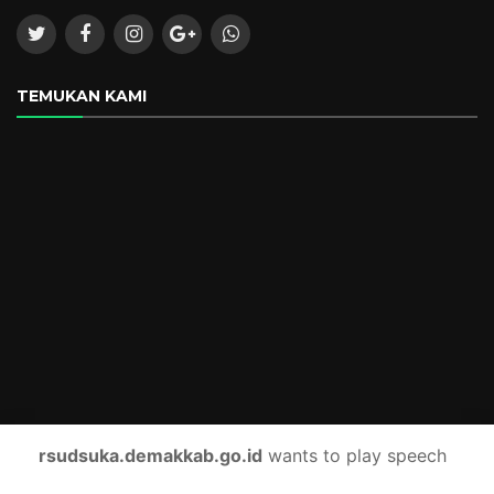
TEMUKAN KAMI
rsudsuka.demakkab.go.id
wants to play speech
© 2021
Badan Layanan Umum (BLU) RUMAH SAKIT UMUM